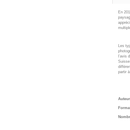
En 201
paysage
appréci
multip
Les typ
photogr
l’avis 
Suisse 
différe
partir
Auteu
Forma
Nombr