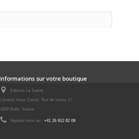
Informations sur votre boutique
Editions La Sarine
Librairie Vieux Comté, Rue de Vevey 17
1630 Bulle, Suisse
Appelez-nous au :
+41 26 912 82 09