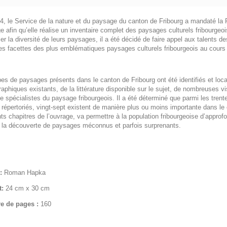
4, le Service de la nature et du paysage du canton de Fribourg a mandaté la 
 afin qu’elle réalise un inventaire complet des paysages culturels fribourgeois
er la diversité de leurs paysages, il a été décidé de faire appel aux talents
les facettes des plus emblématiques paysages culturels fribourgeois au cours
es de paysages présents dans le canton de Fribourg ont été identifiés et local
aphiques existants, de la littérature disponible sur le sujet, de nombreuses v
de spécialistes du paysage fribourgeois. Il a été déterminé que parmi les tren
répertoriés, vingt-sept existent de manière plus ou moins importante dans le 
nts chapitres de l’ouvrage, va permettre à la population fribourgeoise d’appr
 à la découverte de paysages méconnus et parfois surprenants.
r:
Roman Hapka
t:
24 cm x 30 cm
e de pages :
160