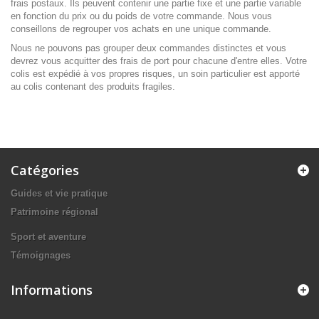
frais postaux. Ils peuvent contenir une partie fixe et une partie variable
en fonction du prix ou du poids de votre commande. Nous vous
conseillons de regrouper vos achats en une unique commande.
Nous ne pouvons pas grouper deux commandes distinctes et vous
devrez vous acquitter des frais de port pour chacune d'entre elles. Votre
colis est expédié à vos propres risques, un soin particulier est apporté
au colis contenant des produits fragiles.
Catégories
Guides et vie pratique
Patrimoine régional
Sport et aventure
Témoignages
Informations