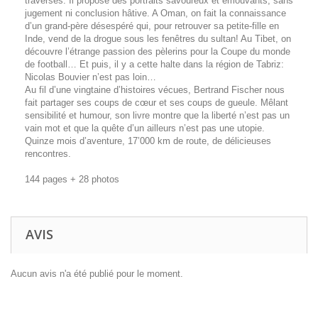
traversés. Il propose des portraits savoureux et émouvants, sans
jugement ni conclusion hâtive. A Oman, on fait la connaissance
d’un grand-père désespéré qui, pour retrouver sa petite-fille en
Inde, vend de la drogue sous les fenêtres du sultan! Au Tibet, on
découvre l’étrange passion des pèlerins pour la Coupe du monde
de football… Et puis, il y a cette halte dans la région de Tabriz:
Nicolas Bouvier n’est pas loin…
Au fil d’une vingtaine d’histoires vécues, Bertrand Fischer nous
fait partager ses coups de cœur et ses coups de gueule. Mêlant
sensibilité et humour, son livre montre que la liberté n’est pas un
vain mot et que la quête d’un ailleurs n’est pas une utopie.
Quinze mois d’aventure, 17’000 km de route, de délicieuses
rencontres.
144 pages + 28 photos
AVIS
Aucun avis n'a été publié pour le moment.