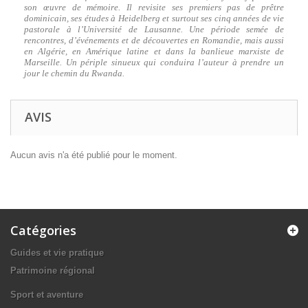
son œuvre de mémoire. Il revisite ses premiers pas de prêtre
dominicain, ses études à Heidelberg et surtout ses cinq années de vie
pastorale à l’Université de Lausanne. Une période semée de
rencontres, d’événements et de découvertes en Romandie, mais aussi
en Algérie, en Amérique latine et dans la banlieue marxiste de
Marseille. Un périple sinueux qui conduira l’auteur à prendre un
jour le chemin du Rwanda.
AVIS
Aucun avis n'a été publié pour le moment.
Catégories
Guides et vie pratique
Patrimoine régional
Sport et aventure