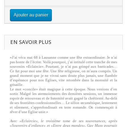
Ajouter au panier
EN SAVOIR PLUS
«J’ai vécu mai 68 à Lausanne comme une fête extraordinaire. Je n’ai
pas honte de l’écrire. Voilà pourquoi, j’ai intitulé cette tranche de mes
souvenirs «Eclaircie». Pourtant, je n’ai pas grimpé aux barricades…
Ce fut pour moi une fête. Une fête religieuse, on m’aura compris. Un
grand moment que je ne vivrai sans doute plus jamais, une flambée
d’espérance pour nos Eglises, vite retombée dans la morosité et la
grisaille.
Le mot «concile» était magique à cette époque. Nous venions d’en
sortir. Malgré les atermoiements des dernières sessions, un immense
espoir de renouveau et de fraternité avait gagné la chrétienté. Au-delà
de ses frontières confessionnelles… Le sillon œcuménique, lentement
et sûrement, s’approfondissait en terre romande. On commençait à
rêver d’une Eglise unie.»
Avec «Eclaircie», le troisième tome de ses souvenances, après
«Souvenirs d’enfance» et «Entre deux mondes», Guy Musy poursuit