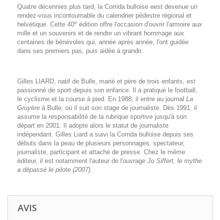
Quatre décennies plus tard, la Corrida bulloise eest devenue un
rendez-vous incontournable du calendrier pédestre régional et
e
helvétique. Cette 40
édition offre l'occasion d'ouvrir l'armoire aux
mille et un souvenirs et de rendre un vibrant hommage aux
centaines de bénévoles qui, année après année, l'ont guidée
dans ses premiers pas, puis aidée à grandir.
Gilles LIARD, natif de Bulle, marié et père de trois enfants, est
passionné de sport depuis son enfance. Il a pratiqué le football,
le cyclisme et la course à pied. En 1988, il entre au journal
La
Gruyère
à Bulle, où il suit son stage de journaliste. Dès 1991, il
assume la responsabilité de la rubrique sportive jusqu'à son
départ en 2001. Il adopte alors le statut de journaliste
indépendant. Gilles Liard a suivi la Corrida bulloise depuis ses
débuts dans la peau de plusieurs personnages: spectateur,
journaliste, participant et attaché de presse. Chez le même
éditeur, il est notamment l'auteur de l'ouvrage
Jo Siffert, le mythe
a dépassé le pilote (2007).
AVIS