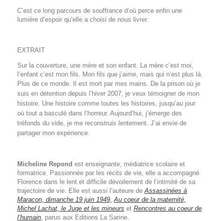
C’est ce long parcours de souffrance d’où perce enfin une
lumière d’espoir qu’elle a choisi de nous livrer.
EXTRAIT
Sur la couverture, une mère et son enfant. La mère c’est moi,
l’enfant c’est mon fils. Mon fils que j’aime, mais qui n’est plus là.
Plus de ce monde. Il est mort par mes
mains. De la prison où je
suis en détention depuis l’hiver 2007, je veux témoigner de mon
histoire. Une histoire comme toutes les histoires, jusqu’au jour
où tout a basculé
dans l’horreur. Aujourd’hui, j’émerge des
tréfonds du vide, je me reconstruis lentement. J’ai envie de
partager mon expérience.
Micheline Repond
est enseignante, médiatrice scolaire et
formatrice. Passionnée par les récits de vie, elle a accompagné
Florence dans le lent et difficile dévoilement de l’intimité de sa
trajectoire de vie. Elle est aussi l’auteure de
Assassinées à
Maracon, dimanche 19 juin 1949,
Au coeur de la maternité,
Michel Lachat, le Juge et les mineurs
et
Rencontres au coeur de
l’humain
, parus aux Editions La Sarine.