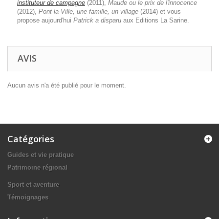
instituteur de campagne
(2011),
Maude ou le prix de l'innocence
(2012),
Pont-la-Ville, une famille, un village
(2014) et vous
propose aujourd'hui
Patrick a disparu
aux Editions La Sarine.
AVIS
Aucun avis n'a été publié pour le moment.
Catégories
Guides et vie pratique
Patrimoine régional
Sport et aventure
Témoignages