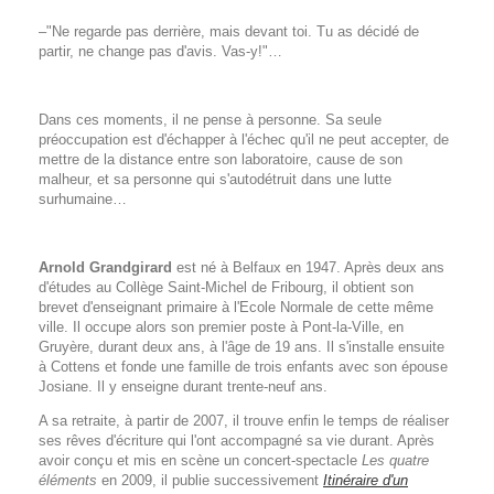
–"Ne regarde pas derrière, mais devant toi. Tu as décidé de
partir, ne change pas d'avis. Vas-y!"…
Dans ces moments, il ne pense à personne. Sa seule
préoccupation est d'échapper à l'échec qu'il ne peut accepter, de
mettre de la distance entre son laboratoire, cause de son
malheur, et sa personne qui s'autodétruit dans une lutte
surhumaine…
Arnold Grandgirard
est né à Belfaux en 1947. Après deux ans
d'études au Collège Saint-Michel de Fribourg, il obtient son
brevet d'enseignant primaire à l'Ecole Normale de cette même
ville. Il occupe alors son premier poste à Pont-la-Ville, en
Gruyère, durant deux ans, à l'âge de 19 ans. Il s'installe ensuite
à Cottens et fonde une famille de trois enfants avec son épouse
Josiane. Il y enseigne durant trente-neuf ans.
A sa retraite, à partir de 2007, il trouve enfin le temps de réaliser
ses rêves d'écriture qui l'ont accompagné sa vie durant. Après
avoir conçu et mis en scène un concert-spectacle
Les quatre
éléments
en 2009, il publie successivement
Itinéraire d'un